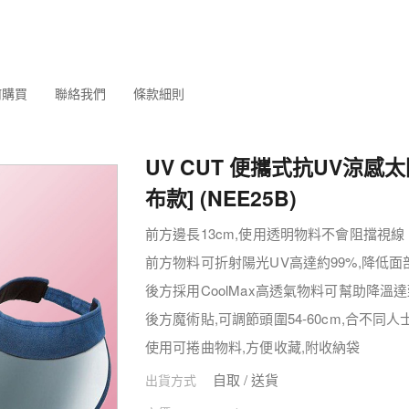
何購買
聯絡我們
條款細則
UV CUT 便攜式抗UV涼感太
布款] (NEE25B)
前方邊長13cm,使用透明物料不會阻擋視線
前方物料可折射陽光UV高達約99%,降低
後方採用CoolMax高透氣物料可幫助降溫
後方魔術貼,可調節頭圍54-60cm,合不同人
使用可捲曲物料,方便收藏,附收納袋
自取 / 送貨
出貨方式