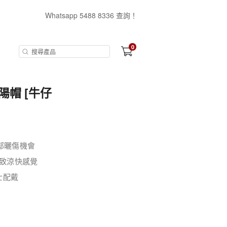
Whatsapp 5488 8336 查詢！
0
陽帽 [牛仔
面部曬傷機會
達致涼快感覺
士配戴