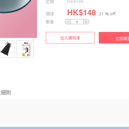
定價
HK$
188
HK$
148
價錢
21 % off
數量
加入購物車
立即購
及細則