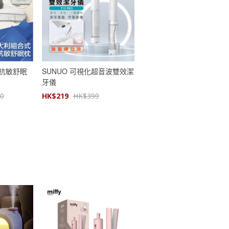
合式抗敏舒眠
SUNUO 可視化超音波雙效潔
牙儀
60
HK$
219
HK$
399