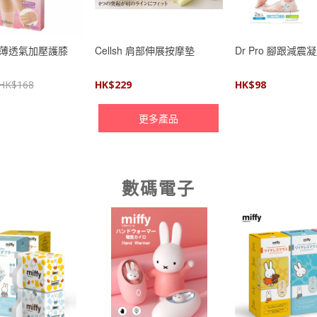
o 輕薄透氣加壓護膝
Cellsh 肩部伸展按摩墊
Dr Pro 腳跟減震
HK$
168
HK$
229
HK$
98
更多產品
數碼電子