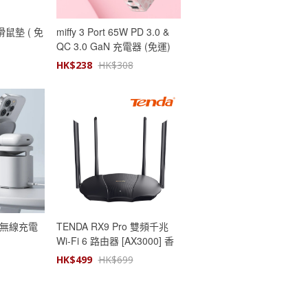
及滑鼠墊 ( 免
miffy 3 Port 65W PD 3.0 &
QC 3.0 GaN 充電器 (免運)
HK$
238
HK$
308
吸無線充電
TENDA RX9 Pro 雙頻千兆
Wi-Fi 6 路由器 [AX3000] 香
港行貨
HK$
499
HK$
699