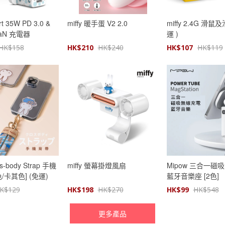
ort 35W PD 3.0 &
miffy 暖手蛋 V2 2.0
miffy 2.4G 滑鼠
GaN 充電器
運 )
HK$
158
HK$
210
HK$
240
HK$
107
HK$
119
ss-body Strap 手機
miffy 螢幕掛燈風扇
Mipow 三合一磁
/卡其色] (免運)
藍牙音樂座 [2色]
K$
129
HK$
198
HK$
270
HK$
99
HK$
548
更多產品