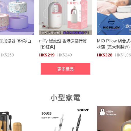
水晶球加濕器 [粉色/白
miffy 滅蚊燈 香港原裝行貨
MIO Pillow 組
[粉紅色]
枕頭 (意大利製造)
HK$
259
HK$
219
HK$
249
HK$
328
HK$
1,0
更多產品
小型家電