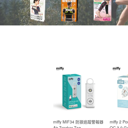
miffy MIF34 防狼追蹤警報器
miffy 2 P
Air Tracker Tag
QC 3.0 