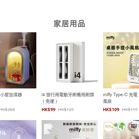
家居用品
煙囪小屋加濕器
i4 旅行用電動牙刷備用刷頭
miffy Type-C 
( 免運 )
風扇
HK$
268
HK$
99
HK$
129
HK$
109
HK$
119