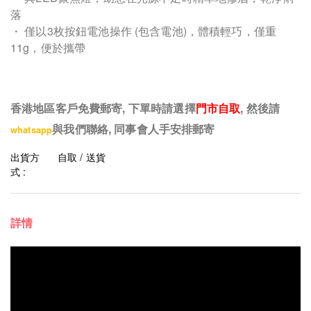
落
・ 僅以3枚按鈕電池操作 (包含電池)，體積輕巧，僅重
11g，便於攜帶
香港地區客戶免費郵寄, 下單時請選擇
門市自取
, 然後請
與我們聯絡, 同事會人手安排郵寄
whatsapp
出貨方
自取 / 送貨
式 :
詳情