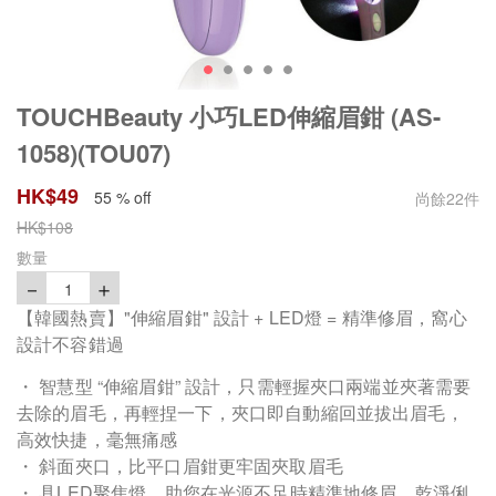
TOUCHBeauty 小巧LED伸縮眉鉗 (AS-
1058)(TOU07)
HK$
49
55 % off
尚餘
22
件
HK$
108
數量
－
＋
1
【韓國熱賣】"伸縮眉鉗" 設計 + LED燈 = 精準修眉，窩心
設計不容錯過
・ 智慧型 “伸縮眉鉗” 設計，只需輕握夾口兩端並夾著需要
去除的眉毛，再輕捏一下，夾口即自動縮回並拔出眉毛，
高效快捷，毫無痛感
・ 斜面夾口，比平口眉鉗更牢固夾取眉毛
・ 具LED聚焦燈，助您在光源不足時精準地修眉，乾淨俐