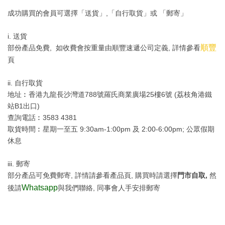
成功購買的會員可選擇「送貨」,「自行取貨」或 「郵寄」
i. 送貨
順豐
部份產品免費, 如收費會按重量由順豐速遞公司定義, 詳情參看
頁
ii. 自行取貨
地址︰香港九龍長沙灣道788號羅氏商業廣場25樓6號 (荔枝角港鐵
站B1出口)
查詢電話︰3583 4381
取貨時間︰星期一至五 9:30am-1:00pm 及 2:00-6:00pm; 公眾假期
休息
iii. 郵寄
部分產品可免費郵寄, 詳情請參看產品頁, 購買時請選擇
門市自取,
然
Whatsapp
後請
與我們聯絡, 同事會人手安排郵寄