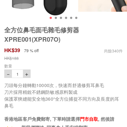
全方位鼻毛面毛雜毛修剪器
XPRE001(XPR07O)
HK$
39
79 % off
尚餘
340
件
HK$
188
數量
－
＋
1
刀頭每分鐘轉動10000次，快速而舒適修剪耳鼻毛
刀片採用精銳不銹鋼防敏感原料製成
保護罩狹縫能安全地360°全方位捕捉不同方向及長度的耳
鼻毛
香港地區客戶免費郵寄, 下單時請選擇
門市自取
, 然後請