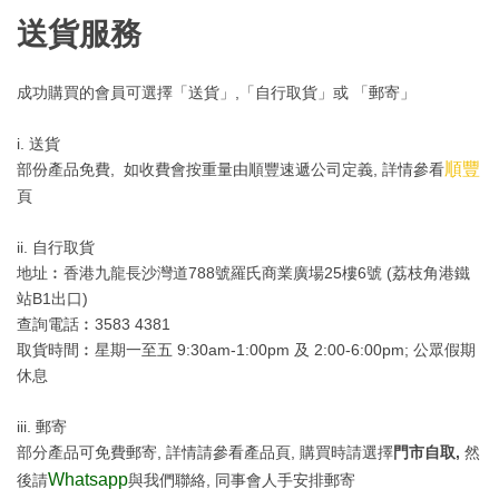
送貨服務
成功購買的會員可選擇「送貨」,「自行取貨」或 「郵寄」
i. 送貨
順豐
部份產品免費, 如收費會按重量由順豐速遞公司定義, 詳情參看
頁
ii. 自行取貨
地址︰香港九龍長沙灣道788號羅氏商業廣場25樓6號 (荔枝角港鐵
站B1出口)
查詢電話︰3583 4381
取貨時間︰星期一至五 9:30am-1:00pm 及 2:00-6:00pm; 公眾假期
休息
iii. 郵寄
部分產品可免費郵寄, 詳情請參看產品頁, 購買時請選擇
門市自取,
然
Whatsapp
後請
與我們聯絡, 同事會人手安排郵寄