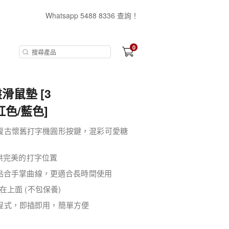
Whatsapp 5488 8336 查詢！
0
滑鼠墊 [3
紅色/藍色]
局，復古懷舊打字機圓形按鍵，混彩可愛糖
供完美的打字位置
貼合手掌曲線，更適合長時間使用
上面 (不包保養)
驅動程式，即插即用，簡單方便