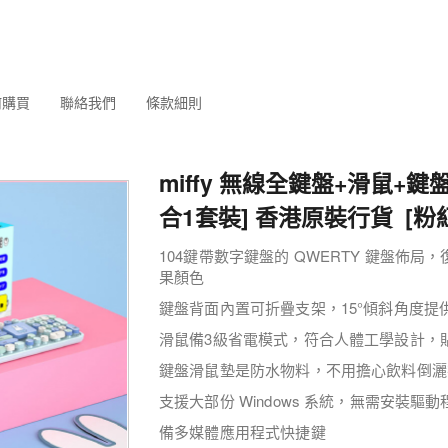
何購買
聯絡我們
條款細則
miffy 無線全鍵盤+滑鼠+鍵盤
合1套裝] 香港原裝行貨 [粉
104鍵帶數字鍵盤的 QWERTY 鍵盤佈
果顏色
鍵盤背面內置可折疊支架，15°傾斜角度提
滑鼠備3級省電模式，符合人體工學設計，
鍵盤滑鼠墊是防水物料，不用擔心飲料倒灑在
支援大部份 Windows 系統，無需安裝
備多媒體應用程式快捷鍵