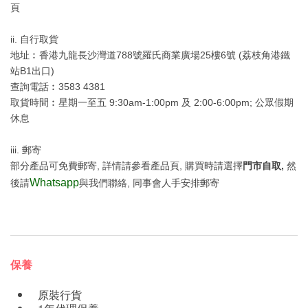
頁
ii. 自行取貨
地址︰香港九龍長沙灣道788號羅氏商業廣場25樓6號 (荔枝角港鐵
站B1出口)
查詢電話︰3583 4381
取貨時間︰星期一至五 9:30am-1:00pm 及 2:00-6:00pm; 公眾假期
休息
iii. 郵寄
部分產品可免費郵寄, 詳情請參看產品頁, 購買時請選擇
門市自取,
然
Whatsapp
後請
與我們聯絡, 同事會人手安排郵寄
保養
原裝行貨