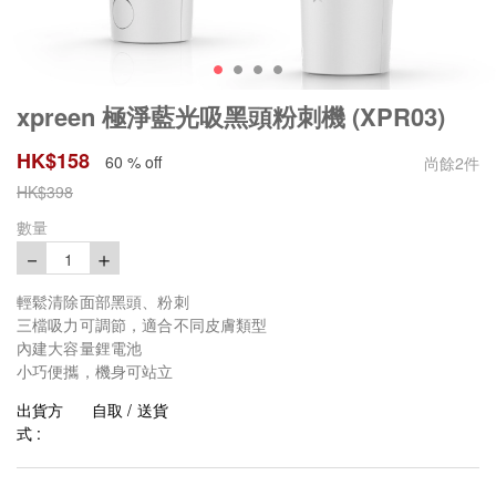
xpreen 極淨藍光吸黑頭粉刺機 (XPR03)
HK$
158
60 % off
尚餘
2
件
HK$
398
數量
－
＋
1
輕鬆清除面部黑頭、粉刺
三檔吸力可調節，適合不同皮膚類型
內建大容量鋰電池
小巧便攜，機身可站立
出貨方
自取 / 送貨
式 :