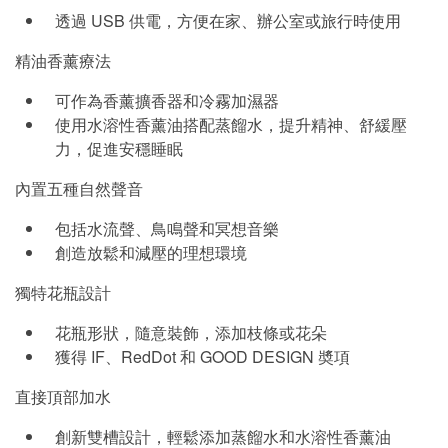
透過 USB 供電，方便在家、辦公室或旅行時使用
精油香薰療法
可作為香薰擴香器和冷霧加濕器
使用水溶性香薰油搭配蒸餾水，提升精神、舒緩壓
力，促進安穩睡眠
內置五種自然聲音
包括水流聲、鳥鳴聲和冥想音樂
創造放鬆和減壓的理想環境
獨特花瓶設計
花瓶形狀，隨意裝飾，添加枝條或花朵
獲得 IF、RedDot 和 GOOD DESIGN 奬項
直接頂部加水
創新雙槽設計，輕鬆添加蒸餾水和水溶性香薰油