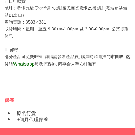
ii. 自行取貨
地址︰香港九龍長沙灣道788號羅氏商業廣場25樓6號 (荔枝角港鐵
站B1出口)
查詢電話︰3583 4381
取貨時間︰星期一至五 9:30am-1:00pm 及 2:00-6:00pm; 公眾假期
休息
iii. 郵寄
部分產品可免費郵寄, 詳情請參看產品頁, 購買時請選擇
門市自取,
然
Whatsapp
後請
與我們聯絡, 同事會人手安排郵寄
保養
原裝行貨
6個月代理保養