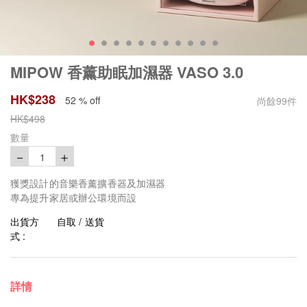
MIPOW 香薰助眠加濕器 VASO 3.0
HK$
238
52 % off
尚餘
99
件
HK$
498
數量
－
＋
1
獲獎設計的音樂香薰擴香器及加濕器
專為提升家居或辦公環境而設
出貨方
自取 / 送貨
式 :
詳情