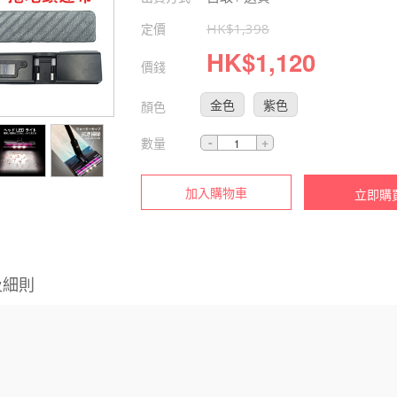
定價
HK$
1,398
HK$
1,120
價錢
金色
紫色
顏色
數量
加入購物車
立即購
及細則