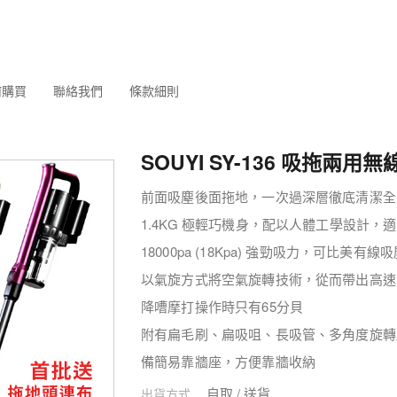
何購買
聯絡我們
條款細則
SOUYI SY-136 吸拖兩用
前面吸塵後面拖地，一次過深層徹底清潔全
1.4KG 極輕巧機身，配以人體工學設計，
18000pa (18Kpa) 強勁吸力，可比美有線
以氣旋方式將空氣旋轉技術，從而帶出高速
降嘈摩打操作時只有65分貝
附有扁毛刷、扁吸咀、長吸管、多角度旋轉
備簡易靠牆座，方便靠牆收納
自取 / 送貨
出貨方式