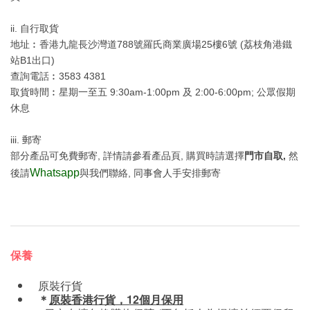
ii. 自行取貨
地址︰香港九龍長沙灣道788號羅氏商業廣場25樓6號 (荔枝角港鐵
站B1出口)
查詢電話︰3583 4381
取貨時間︰星期一至五 9:30am-1:00pm 及 2:00-6:00pm; 公眾假期
休息
iii. 郵寄
部分產品可免費郵寄, 詳情請參看產品頁, 購買時請選擇
門市自取,
然
Whatsapp
後請
與我們聯絡, 同事會人手安排郵寄
保養
原裝行貨
＊
原裝香港行貨，12個月保用