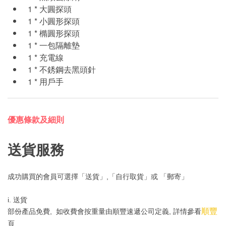
1 * 大圓探頭
1 * 小圓形探頭
1 * 橢圓形探頭
1 * 一包隔離墊
1 * 充電線
1 * 不銹鋼去黑頭針
1 * 用戶手
優惠條款及細則
送貨服務
成功購買的會員可選擇「送貨」,「自行取貨」或 「郵寄」
i. 送貨
順豐
部份產品免費, 如收費會按重量由順豐速遞公司定義, 詳情參看
頁