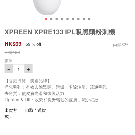
XPREEN XPRE133 IPL吸黑頭粉刺機
HK$
69
59 % off
尚餘
32
件
HK$
168
數量
－
＋
1
【香港行貨．美國品牌】
淨化毛孔：有效去除黑頭、污垢、多餘油脂、疏通毛孔
去角質：使皮膚光滑和恢復活力
Tighten & Lift：收緊和提升鬆弛的皮膚，減少細紋
出貨方
自取 / 送貨
式 :