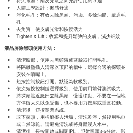
持久電池：兩次充電之間允許使用約 3 週
人體工學設計：握感舒適
淨化毛孔：有效去除黑頭、污垢、多餘油脂、疏通毛
孔
去角質：使皮膚光滑和恢復活力
Tighten & Lift：收緊和提升鬆弛的皮膚，減少細紋
液晶屏除黑頭使用方法：
清潔臉部，使用去黑頭液或蒸臉器打開毛孔。
將隔離墊插入清潔器頂部的槽中，選擇合適的探頭並
安裝在噴嘴上。
短按控制按鈕打開。默認為軟級別。
依次短按控制鍵選擇級別。使用前用前臂測試吸力。
將探頭貼近臉部去除黑頭，慢慢移動。不要在一個地
方停留太久以免受傷，也不要用力按壓或垂直拉動。
清潔後，短按關閉系統。
取下探頭，用棉籤擦去污垢，清洗乾淨，然後用毛巾
或自然晾乾。請避免清洗或將身體浸入水中。
清潔後，長按開啟或關閉IPL，照射黑頭3-5分鐘。彩