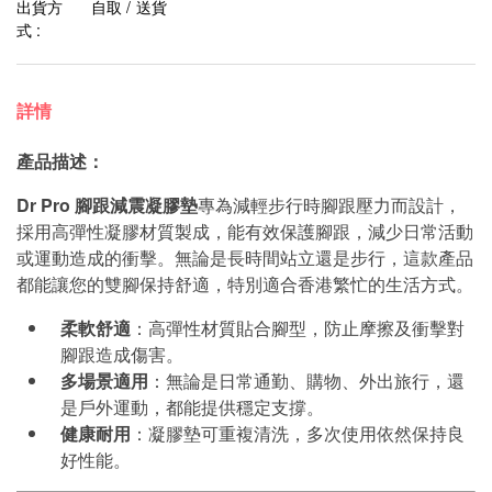
出貨方
自取 / 送貨
式 :
詳情
產品描述：
Dr Pro
腳跟減震凝膠墊
專為減輕步行時腳跟壓力而設計，
採用高彈性凝膠材質製成，能有效保護腳跟，減少日常活動
或運動造成的衝擊。無論是長時間站立還是步行，這款產品
都能讓您的雙腳保持舒適，特別適合香港繁忙的生活方式。
柔軟舒適
：高彈性材質貼合腳型，防止摩擦及衝擊對
腳跟造成傷害。
多場景適用
：無論是日常通勤、購物、外出旅行，還
是戶外運動，都能提供穩定支撐。
健康耐用
：凝膠墊可重複清洗，多次使用依然保持良
好性能。