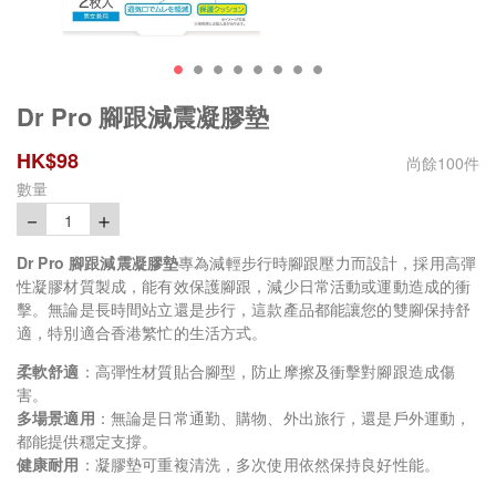
Dr Pro 腳跟減震凝膠墊
HK$
98
尚餘
100
件
數量
－
＋
1
Dr Pro
腳跟減震凝膠墊
專為減輕步行時腳跟壓力而設計，採用高彈
性凝膠材質製成，能有效保護腳跟，減少日常活動或運動造成的衝
擊。無論是長時間站立還是步行，這款產品都能讓您的雙腳保持舒
適，特別適合香港繁忙的生活方式。
柔軟舒適
：高彈性材質貼合腳型，防止摩擦及衝擊對腳跟造成傷
害。
多場景適用
：無論是日常通勤、購物、外出旅行，還是戶外運動，
都能提供穩定支撐。
健康耐用
：凝膠墊可重複清洗，多次使用依然保持良好性能。