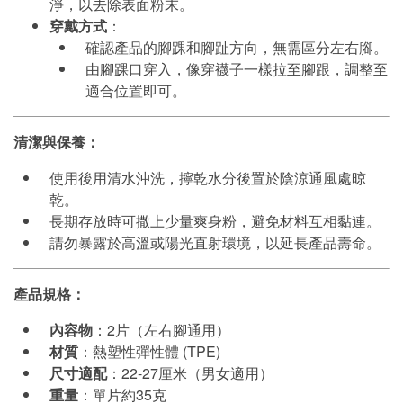
淨，以去除表面粉末。
穿戴方式
：
確認產品的腳踝和腳趾方向，無需區分左右腳。
由腳踝口穿入，像穿襪子一樣拉至腳跟，調整至
適合位置即可。
清潔與保養：
使用後用清水沖洗，擰乾水分後置於陰涼通風處晾
乾。
長期存放時可撒上少量爽身粉，避免材料互相黏連。
請勿暴露於高溫或陽光直射環境，以延長產品壽命。
產品規格：
內容物
：
2
片（左右腳通用）
材質
：熱塑性彈性體
(TPE)
尺寸適配
：
22-27
厘米（男女適用）
重量
：單片約
35
克