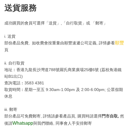
送貨服務
成功購買的會員可選擇「送貨」,「自行取貨」或 「郵寄」
i. 送貨
順豐
部份產品免費, 如收費會按重量由順豐速遞公司定義, 詳情參看
頁
ii. 自行取貨
地址︰香港九龍長沙灣道788號羅氏商業廣場25樓6號 (荔枝角港鐵
站B1出口)
查詢電話︰3583 4381
取貨時間︰星期一至五 9:30am-1:00pm 及 2:00-6:00pm; 公眾假期
休息
iii. 郵寄
部分產品可免費郵寄, 詳情請參看產品頁, 購買時請選擇
門市自取,
然
Whatsapp
後請
與我們聯絡, 同事會人手安排郵寄