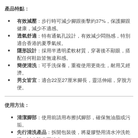
產品特點：
有效減壓
：步行時可減少腳跟衝擊約
37%
，保護腳跟
健康，減少不適感。
透氣舒適
：特有通氣孔設計，有效減少悶熱感，特別
適合香港的夏季氣候。
隱形設計
：採用半透明柔軟材質，穿著後不顯眼，搭
配任何鞋款皆無違和感。
簡便清洗
：可手洗保養，重複使用更衛生，耐用又經
濟。
男女皆宜
：適合
22
至
27
厘米腳長，靈活伸縮，穿脫方
便。
使用方法：
清潔腳部
：使用前請用布擦拭腳部，確保無油脂或污
垢。
先行清洗產品
：拆開包裝後，將凝膠墊用清水沖洗乾