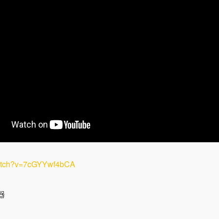
watch?v=7cGYYwf4bCA
髮器