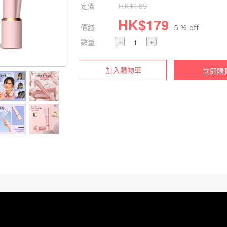
定價
HK$
189
HK$
179
價錢
5 % off
數量
加入購物車
立即購