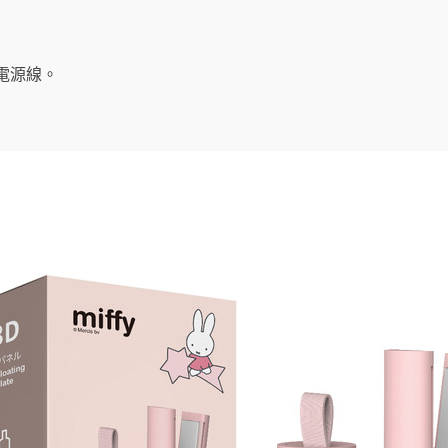
。
C 電源線。