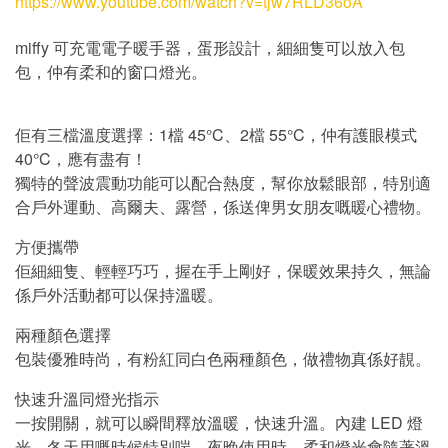
https://www.youtube.com/watch?v=tjw7RLD36oA
miffy 可充電電子暖手器，蛋形設計，細細隻可以放入包
包，仲有柔和的窗口燈光。
佢有三檔溫度選擇：1檔 45°C、2檔 55°C，仲有護眼模式
40°C，應有盡有！
獨特的聲波震動功能可以配合熱度，幫你放鬆眼部，特別適
合戶外運動、高爾夫、露營，係送俾男女朋友嘅暖心禮物。
方便攜帶
佢細細隻、輕輕巧巧，握在手上剛好，保暖效果持久，無論
係戶外活動都可以保持溫暖。
兩種顏色選擇
包裝優雅時尚，有粉紅同白色兩種顏色，做禮物真係好靚。
快速升溫同燈光指示
一按開關，就可以瞬間釋放溫暖，快速升溫。內建 LED 燈
光，冬天用嘅時候特別啱，夜晚使用時，柔和燈光會隨著溫