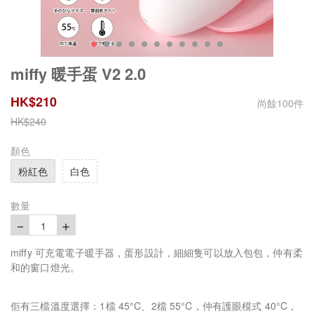
miffy 暖手蛋 V2 2.0
HK$
210
尚餘
100
件
HK$
240
顏色
粉紅色
白色
數量
－
＋
1
miffy 可充電電子暖手器，蛋形設計，細細隻可以放入包包，仲有柔
和的窗口燈光。
佢有三檔溫度選擇：1檔 45°C、2檔 55°C，仲有護眼模式 40°C，