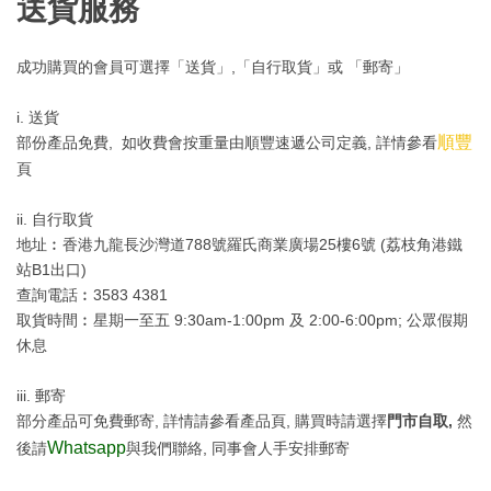
送貨服務
成功購買的會員可選擇「送貨」,「自行取貨」或 「郵寄」
i. 送貨
順豐
部份產品免費, 如收費會按重量由順豐速遞公司定義, 詳情參看
頁
ii. 自行取貨
地址︰香港九龍長沙灣道788號羅氏商業廣場25樓6號 (荔枝角港鐵
站B1出口)
查詢電話︰3583 4381
取貨時間︰星期一至五 9:30am-1:00pm 及 2:00-6:00pm; 公眾假期
休息
iii. 郵寄
部分產品可免費郵寄, 詳情請參看產品頁, 購買時請選擇
門市自取,
然
Whatsapp
後請
與我們聯絡, 同事會人手安排郵寄