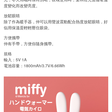
度變化而改變亮度。
放鬆眼睛
除了作為暖手器，仲可以用聲波震動配合熱度放鬆眼睛，好
似用保溫蛋輕輕壓住眼袋。
方便攜帶
仲有手帶，方便你隨身攜帶。
規格
輸入：5V 1A
電池容量：1800mAh/3.7V/6.66Wh