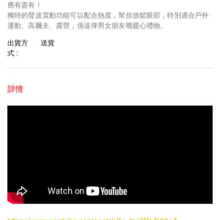
應有盡有！
獨特的聲波震動功能可以配合熱度，幫你放鬆眼部，特別適合戶外
運動、高爾夫、露營，係送俾男女朋友嘅暖心禮物。
出貨方
送貨
式 :
詳情