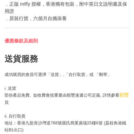
．正版 miffy 授權，香港獨有包裝，附中英日文說明書及保
用證
．原裝行貨，六個月自攜保養
優惠條款及細則
送貨服務
成功購買的會員可選擇「送貨」,「自行取貨」或 「郵寄」
i. 送貨
順豐
部份產品免費, 如收費會按重量由順豐速遞公司定義, 詳情參看
頁
ii. 自行取貨
地址︰香港九龍長沙灣道788號羅氏商業廣場25樓6號 (荔枝角港鐵
站B1出口)