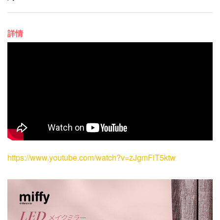
詳情
https://www.youtube.com/watch?v=zJgmFiT5ktw