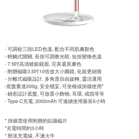
- 可調校三段LED色溫, 配合不同肌膚顏色
- 輕觸式開關, 長按可調教光暗, 短按變換色溫
- 7.5吋高清鍍銀鏡面, 完美還原膚色
- 附贈磁吸3.5吋10倍放大小圓鏡, 化妝更細致
- 分離式磁吸設計, 多角度自由旋轉, 靈活運用
-底盤重達200g, 安全穩妥, 可坐檯或掛牆使用*
- 鍋形設計底盤, 可放置小飾物, 耳環, 戒指等等
- Type C充電, 2000mAh 可連續使用最長5小時
* 掛牆需使用附贈的貼牆磁片
*充電時間約3小時
* 附送充電線, 不連火牛