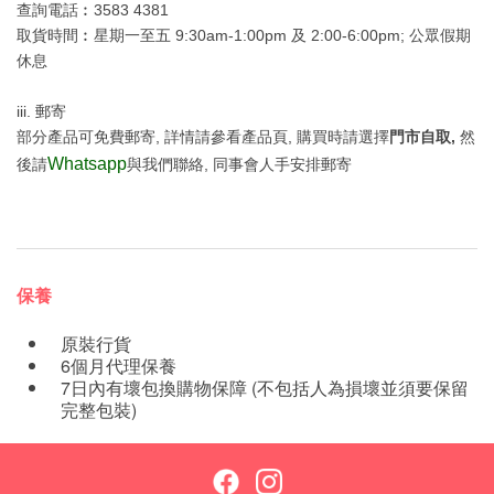
查詢電話︰3583 4381
取貨時間︰星期一至五 9:30am-1:00pm 及 2:00-6:00pm; 公眾假期
休息
iii. 郵寄
部分產品可免費郵寄, 詳情請參看產品頁, 購買時請選擇
門市自取,
然
Whatsapp
後請
與我們聯絡, 同事會人手安排郵寄
保養
原裝行貨
6個月代理保養
7日內有壞包換購物保障 (不包括人為損壞並須要保留
完整包裝)