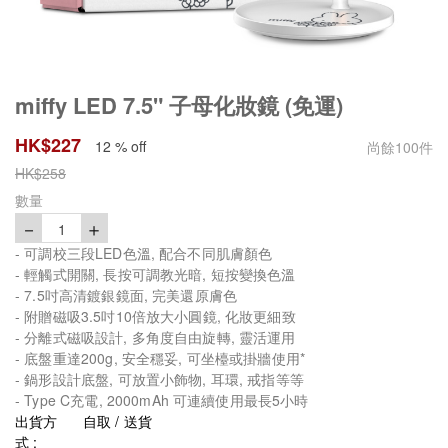
miffy LED 7.5" 子母化妝鏡 (免運)
HK$
227
12 % off
尚餘
100
件
HK$
258
數量
－
＋
1
- 可調校三段LED色溫, 配合不同肌膚顏色
- 輕觸式開關, 長按可調教光暗, 短按變換色溫
- 7.5吋高清鍍銀鏡面, 完美還原膚色
- 附贈磁吸3.5吋10倍放大小圓鏡, 化妝更細致
- 分離式磁吸設計, 多角度自由旋轉, 靈活運用
- 底盤重達200g, 安全穩妥, 可坐檯或掛牆使用*
- 鍋形設計底盤, 可放置小飾物, 耳環, 戒指等等
- Type C充電, 2000mAh 可連續使用最長5小時
出貨方
自取 / 送貨
式 :