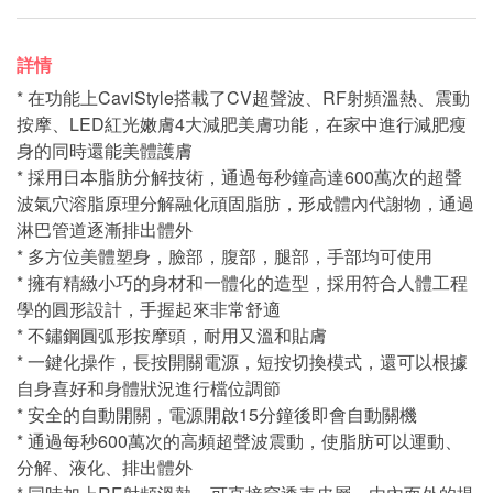
詳情
* 在功能上CaviStyle搭載了CV超聲波、RF射頻溫熱、震動
按摩、LED紅光嫩膚4大減肥美膚功能，在家中進行減肥瘦
身的同時還能美體護膚
* 採用日本脂肪分解技術，通過每秒鐘高達600萬次的超聲
波氣穴溶脂原理分解融化頑固脂肪，形成體內代謝物，通過
淋巴管道逐漸排出體外
* 多方位美體塑身，臉部，腹部，腿部，手部均可使用
* 擁有精緻小巧的身材和一體化的造型，採用符合人體工程
學的圓形設計，手握起來非常舒適
* 不鏽鋼圓弧形按摩頭，耐用又溫和貼膚
* 一鍵化操作，長按開關電源，短按切換模式，還可以根據
自身喜好和身體狀況進行檔位調節
* 安全的自動開關，電源開啟15分鐘後即會自動關機
* 通過每秒600萬次的高頻超聲波震動，使脂肪可以運動、
分解、液化、排出體外