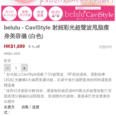
belulu - CaviStyle 射頻彩光超聲波甩脂瘦
身美容儀 (白色)
HK$
1,899
5 % off
尚餘
5
件
HK$
1,999
數量
－
＋
1
* 在功能上CaviStyle搭載了CV超聲波、RF射頻溫熱、震動按摩、
LED紅光嫩膚4大減肥美膚功能，在家中進行減肥瘦身的同時還能美
體護膚
* 採用日本脂肪分解技術，通過每秒鐘高達600萬次的超聲波氣穴溶
脂原理分解融化頑固脂肪，形成體內代謝物，通過淋巴管道逐漸排
出體外
出貨方
自取 / 送貨
式 :