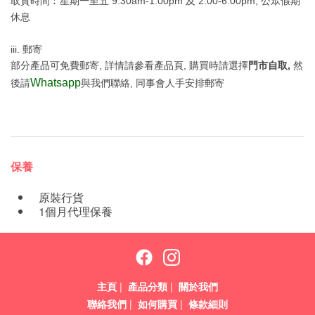
取貨時間︰星期一至五 9:30am-1:00pm 及 2:00-6:00pm; 公眾假期
休息
iii. 郵寄
部分產品可免費郵寄, 詳情請參看產品頁, 購買時請選擇
門市自取,
然
Whatsapp
後請
與我們聯絡, 同事會人手安排郵寄
保養
原裝行貨
1個月代理保養
主頁
|
產品分類
|
關於我們
聯絡我們
|
如何購買
|
條款細則