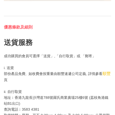
優惠條款及細則
送貨服務
成功購買的會員可選擇「送貨」,「自行取貨」或 「郵寄」
i. 送貨
順豐
部份產品免費, 如收費會按重量由順豐速遞公司定義, 詳情參看
頁
ii. 自行取貨
地址︰香港九龍長沙灣道788號羅氏商業廣場25樓6號 (荔枝角港鐵
站B1出口)
查詢電話︰3583 4381