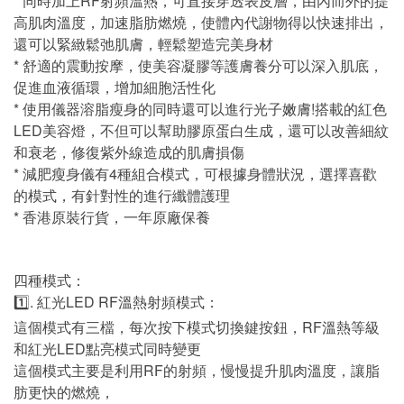
* 同時加上RF射頻溫熱，可直接穿透表皮層，由內而外的提
高肌肉溫度，加速脂肪燃燒，使體內代謝物得以快速排出，
還可以緊緻鬆弛肌膚，輕鬆塑造完美身材
* 舒適的震動按摩，使美容凝膠等護膚養分可以深入肌底，
促進血液循環，增加細胞活性化
* 使用儀器溶脂瘦身的同時還可以進行光子嫩膚!搭載的紅色
LED美容燈，不但可以幫助膠原蛋白生成，還可以改善細紋
和衰老，修復紫外線造成的肌膚損傷
* 減肥瘦身儀有4種組合模式，可根據身體狀況，選擇喜歡
的模式，有針對性的進行纖體護理
* 香港原裝行貨，一年原廠保養
四種模式：
1️⃣. 紅光LED RF溫熱射頻模式：
這個模式有三檔，每次按下模式切換鍵按鈕，RF溫熱等級
和紅光LED點亮模式同時變更
這個模式主要是利用RF的射頻，慢慢提升肌肉溫度，讓脂
肪更快的燃燒，