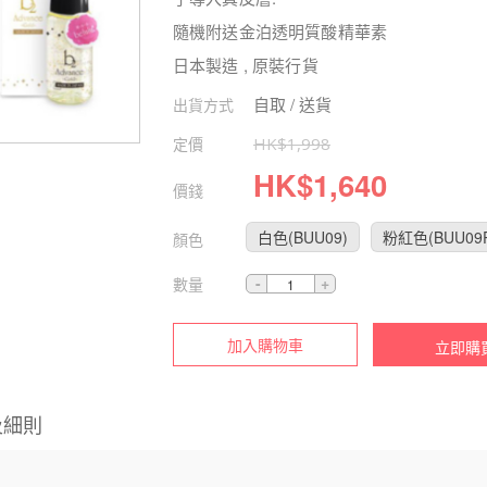
隨機附送金泊透明質酸精華素
日本製造 , 原裝行貨
自取 / 送貨
出貨方式
定價
HK$
1,998
HK$
1,640
價錢
白色(BUU09)
粉紅色(BUU09
顏色
數量
加入購物車
立即購
及細則