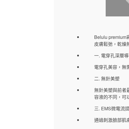
Belulu p
皮膚鬆弛，乾燥
一. 電穿孔深層
電穿孔美容，無
二. 無針美塑
無針美塑與前者
容液的不同，可
三. EMS微電流
通過刺激臉部肌