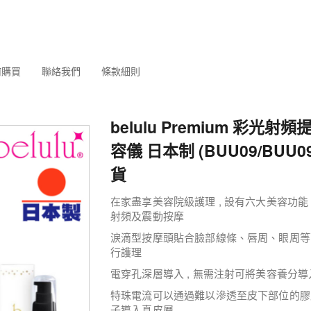
何購買
聯絡我們
條款細則
belulu Premium 彩光射
容儀 日本制 (BUU09/BUU0
貨
在家盡享美容院級護理 , 設有六大美容功能 
射頻及震動按摩
淚滴型按摩頭貼合臉部線條、唇周、眼周等面部
行護理
電穿孔深層導入 , 無需注射可將美容養分
特珠電流可以通過難以滲透至皮下部位的膠
子導入真皮層.