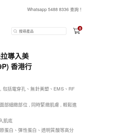
Whatsapp 5488 8336 查詢！
0
頻提拉導入美
9P) 香港行
, 包括電穿孔、無針美塑、EMS、RF
細緻部位 , 同時緊緻肌膚 , 輕鬆進
導入肌底
原蛋白、彈性蛋白、透明質酸等高分