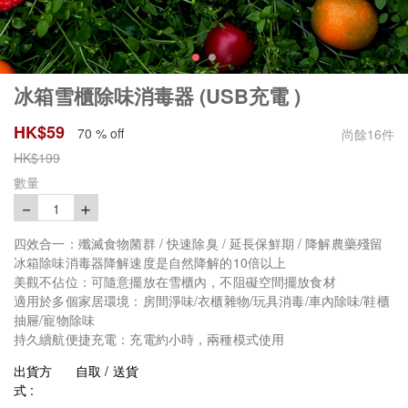
冰箱雪櫃除味消毒器 (USB充電 )
HK$
59
70 % off
尚餘
16
件
HK$
199
數量
－
＋
1
四效合一：殲滅食物菌群 / 快速除臭 / 延長保鮮期 / 降解農藥殘留
冰箱除味消毒器降解速度是自然降解的10倍以上
美觀不佔位：可隨意擺放在雪櫃內，不阻礙空間擺放食材
適用於多個家居環境：房間淨味/衣櫃雜物/玩具消毒/車內除味/鞋櫃
抽屜/寵物除味
持久續航便捷充電：充電約小時，兩種模式使用
出貨方
自取 / 送貨
式 :