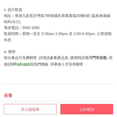
ii. 自行取貨
地址︰香港九龍長沙灣道788號羅氏商業廣場25樓6號 (荔枝角港鐵
站B1出口)
查詢電話︰3583 4381
取貨時間︰星期一至五 9:30am-1:00pm 及 2:00-6:00pm; 公眾假期
休息
iii. 郵寄
部分產品可免費郵寄, 詳情請參看產品頁, 購買時請選擇
門市自取,
然
Whatsapp
後請
與我們聯絡, 同事會人手安排郵寄
保養
平行進口產品 (水貨)
加入購物車
立即購買