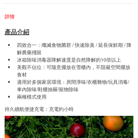
詳情
產品介紹
四效合一：殲滅食物菌群 / 快速除臭 / 延長保鮮期 / 降
解農藥殘留
冰箱除味消毒器降解速度是自然降解的10倍以上
美觀不佔位：可隨意擺放在雪櫃內，不阻礙空間擺放
食材
適用於多個家居環境：房間淨味/衣櫃雜物/玩具消毒/
車內除味/鞋櫃抽屜/寵物除味
兩種模式使用
持久續航便捷充電：充電約小時