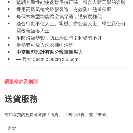
堅韌具彈性能使盆骨保持正確、符合人體工學的姿勢
採用高透氣植物矽膠製造，有效防止熱量積聚
每個六角型均能讓空氣穿過，透氣度極佳
適合行動不便人士、司機、辦公室人士、學生及任何
需改善坐姿人士
附防滑坐墊套，防止滑動時引起姿勢不良
坐墊套可放入洗衣機中清洗
中空圓型設計有助分散重量壓力
— 尺寸 38cm x 38cm x 2.5cm
優惠條款及細則
送貨服務
成功購買的會員可選擇「送貨」,「自行取貨」或 「郵寄」
i. 送貨