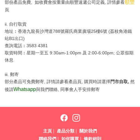
順豐
部份產品免費, 如收費會按重量由順豐速遞公司定義, 詳情參看
頁
ii. 自行取貨
地址︰香港九龍長沙灣道788號羅氏商業廣場25樓6號 (荔枝角港鐵
站B1出口)
查詢電話︰3583 4381
取貨時間︰星期一至五 9:30am-1:00pm 及 2:00-6:00pm; 公眾假期
休息
iii. 郵寄
部分產品可免費郵寄, 詳情請參看產品頁, 購買時請選擇
門市自取,
然
Whatsapp
後請
與我們聯絡, 同事會人手安排郵寄
主頁
|
產品分類
|
關於我們
聯絡我們
|
如何購買
|
條款細則