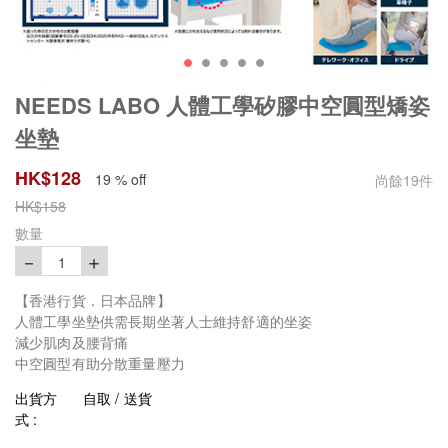
NEEDS LABO 人體工學矽膠中空圓型矯姿
坐墊
HK$
128
19 % off
尚餘
19
件
HK$
158
數量
－
＋
1
【香港行貨．日本品牌】
人體工學坐墊供需長期坐著人士維持舒適的坐姿
減少肌肉及腰背痛
中空圓型有助分散重量壓力
出貨方
自取 / 送貨
式 :