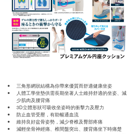
三角形網狀結構為你帶來優質而舒適健康坐姿
人體工學坐墊供需長期坐著人士維持舒適的坐姿、減
少肌肉及腰背痛
3D立體形狀可吸收坐姿時的衝擊力及壓力
防止血管受壓，有助暢通血流
維持良好盆骨姿勢，減少脊椎及臀部疼痛
減輕坐骨神經痛、椎間盤突出、腰背痛坐下時痛楚