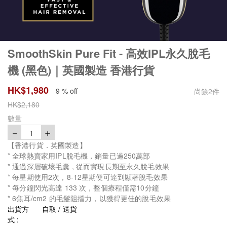
SmoothSkin Pure Fit - 高效IPL永久脫毛
機 (黑色)｜英國製造 香港行貨
HK$
1,980
9 % off
尚餘
2
件
HK$
2,180
數量
－
＋
1
【香港行貨．英國製造】
* 全球熱賣家用IPL脫毛機，銷量已過250萬部
* 通過深層破壞毛囊 , 從而實現長期至永久脫毛效果
* 每星期使用2次，8-12星期便可達到顯著脫毛效果
* 每分鐘閃光高達 133 次，整個療程僅需10分鐘
* 6焦耳/cm2 的毛髮阻擋力，以獲得更佳的脫毛效果
出貨方
自取 / 送貨
式 :