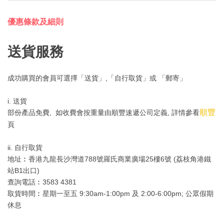
優惠條款及細則
送貨服務
成功購買的會員可選擇「送貨」,「自行取貨」或 「郵寄」
i. 送貨
順豐
部份產品免費, 如收費會按重量由順豐速遞公司定義, 詳情參看
頁
ii. 自行取貨
地址︰香港九龍長沙灣道788號羅氏商業廣場25樓6號 (荔枝角港鐵
站B1出口)
查詢電話︰3583 4381
取貨時間︰星期一至五 9:30am-1:00pm 及 2:00-6:00pm; 公眾假期
休息