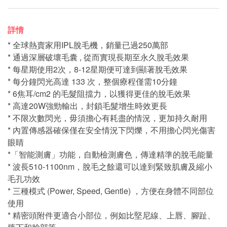
詳情
* 全球熱賣家用IPL脫毛機，銷量已過250萬部
* 通過深層破壞毛囊 , 從而實現長期至永久脫毛效果
* 每星期使用2次，8-12星期便可達到顯著脫毛效果
* 每分鐘閃光高達 133 次，整個療程僅需10分鐘
* 6焦耳/cm2 的毛髮阻擋力，以獲得更佳的脫毛效果
* 高達20W強勁輸出，封鎖毛髮增生時效更長
* 不限次數閃光，毋須擔心有耗盡的情況，更加持久耐用
* 內置傳感器確保僅在安全情況下閃爍，不用擔心閃光傷害
眼睛
*「智能測膚」功能，自動檢測膚色，傳達精準的脫毛能量
* 波長510-1100nm，脫毛之餘還可以達到緊致肌膚及縮小
毛孔功效
* 三種模式 (Power, Speed, Gentle) ，方便在身體不同部位
使用
* 精密頭附件更適合小部位，例如比堅尼線、上唇、腳趾、