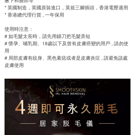
腋下和臉部等
* 英國制造，英國原裝進口，英規三腳插頭，香港電壓適用
* 香港總代理行貨 , 一年保用
使用時注意：
# 如毛髮太長時，請先用銻刀把毛髮弄短
# 懷孕、哺乳期、18歲以下及曾有皮膚癌變的用戶 , 請勿使
用
# 局部皮膚有紋身、黑色素痣或者是皮膚炎症 , 請避免該處
皮膚使用