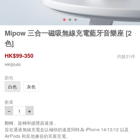
Mipow 三合一磁吸無線充電藍牙音樂座 [2
色]
HK$
99
-
350
尚餘
31
件
HK$
548
顏色
白色
灰色
數量
－
＋
1
翻轉、旋轉和揚聲器連接，
旨在通過無線充電盒以極快的速度同時為 iPhone 14/13/12 以及
AirPods 和其他兼容的耳塞充電。