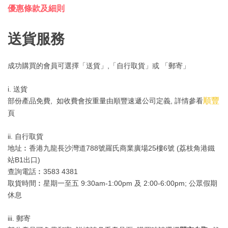
優惠條款及細則
送貨服務
成功購買的會員可選擇「送貨」,「自行取貨」或 「郵寄」
i. 送貨
順豐
部份產品免費, 如收費會按重量由順豐速遞公司定義, 詳情參看
頁
ii. 自行取貨
地址︰香港九龍長沙灣道788號羅氏商業廣場25樓6號 (荔枝角港鐵
站B1出口)
查詢電話︰3583 4381
取貨時間︰星期一至五 9:30am-1:00pm 及 2:00-6:00pm; 公眾假期
休息
iii. 郵寄