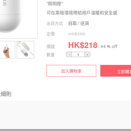
“照明燈”
可在黑暗環境帶給用戶溫暖和安全感
自取 / 送貨
出貨方式
定價
HK$
388
HK$
218
價錢
44 % off
數量
加入購物車
立即購
及細則