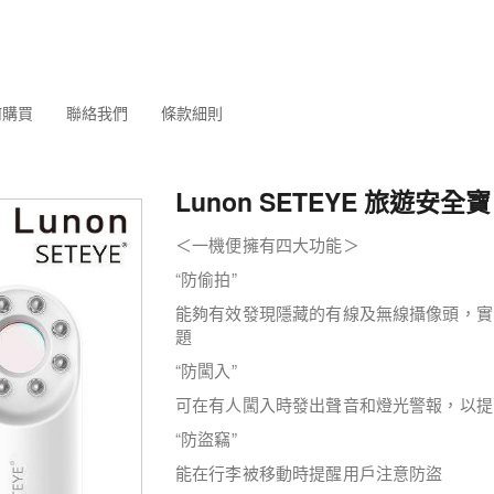
何購買
聯絡我們
條款細則
Lunon SETEYE 旅遊安全寶 
＜一機便擁有四大功能＞
“防偷拍”
能夠有效發現隱藏的有線及無線攝像頭，實
題
“防闖入”
可在有人闖入時發出聲音和燈光警報，以提
“防盜竊”
能在行李被移動時提醒用戶注意防盜