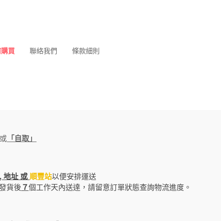
何購買
聯絡我們
條款細則
或
「自取」
 地址 或
順豐站
以便安排運送
發貨後
７
個工作天內送達，請留意訂單狀態查詢物流進度。