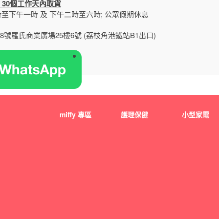
 30個工作天內取貨
至下午一時 及 下午二時至六時; 公眾假期休息
號羅氏商業廣場25樓6號 (荔枝角港鐵站B1出口)
miffy 專區
護理保健
小型家電