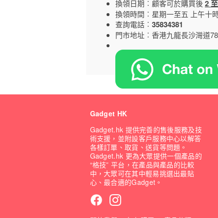
換領日期︰顧客可於購買後
2
至
換領時間︰星期一至五 上午十時
查詢電話︰
35834381
門市地址︰香港九龍長沙灣道788
Gadget HK
Gadget.hk 提供完善的售後服務及技
術支援，並附設客戶服務中心以解答
各樣訂單、取貨、送貨等問題。
Gadget.hk 更為大眾提供一個產品的
“格技” 平台，在產品與產品的比較
中，大眾可在其中輕易挑選出最貼
心、最合適的Gadget。