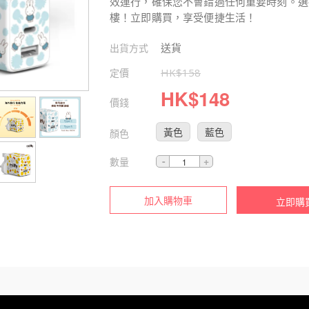
效運行，確保您不會錯過任何重要時刻。選擇
樓！立即購買，享受便捷生活！
送貨
出貨方式
定價
HK$
158
HK$
148
價錢
黃色
藍色
顏色
數量
加入購物車
立即購