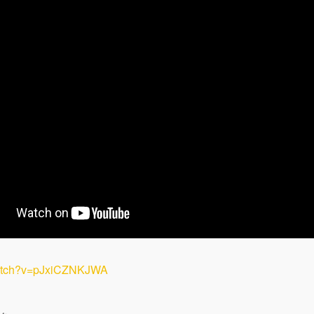
watch?v=pJxiCZNKJWA