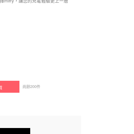
miffy，讓您的充電體驗更上一層
尚餘
200
件
買