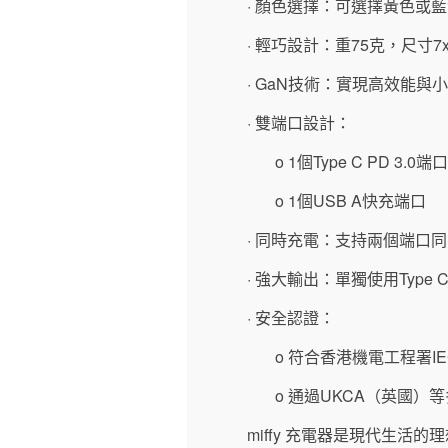
· 顏色選擇：可選擇黃色或
· 輕巧設計：重75克，尺寸7x
· GaN技術：實現高效能與
· 雙端口設計：
o 1個Type C PD 3.0端口
o 1個USB A快充端口
· 同時充電：支持兩個端口
· 強大輸出：單獨使用Type 
· 安全認證：
o 符合香港機電工程署IEC
o 通過UKCA（英國）
miffy 充電器是現代生