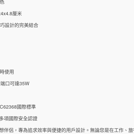
藍色
4x4.8厘米
小巧設計的完美結合
同時使用
C端口可達35W
62368國際標準
等多項國際安全認證
活的理想伴侶，專為追求效率與便捷的用戶設計。無論您是在工作、