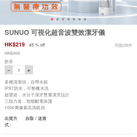
SUNUO 可視化超音波雙效潔牙儀
HK$
219
45 % off
尚餘
28
件
HK$
399
數量
－
＋
1
多種清潔頭，自帶水箱
IPX7防水，可整機水洗
超聲波，水分子潔牙雙重潔牙設計
三段力道，智能斷電保護
1000萬像素高清鏡頭
出貨方
自取 / 送貨
式 :