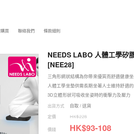
何購買
聯絡我們
條款細則
NEEDS LABO 人體工學
[NEE28]
三角形網狀結構為你帶來優質而舒適健康坐
人體工學坐墊供需長期坐著人士維持舒適的
3D立體形狀可吸收坐姿時的衝擊力及壓力
自取 / 送貨
出貨方式
定價
HK$
228
HK$
93
-
108
價錢