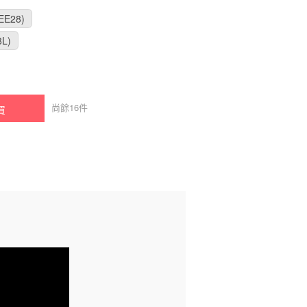
EE28)
L)
尚餘
16
件
買